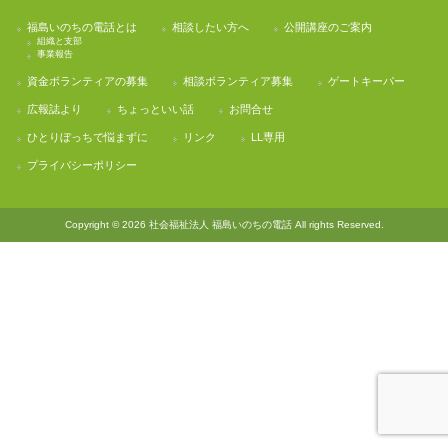
福島いのちの電話とは
相談したい方へ
公開講座のご案内
組織と支部
事業報告
資金ボランティアの募集
相談ボランティア募集
ゲートキーパー
広報誌より
ちょっといい話
お問合せ
ひとりぼっちで悩まずに
リンク
LL専用
プライバシーポリシー
Copyright © 2026 社会福祉法人 福島いのちの電話 All rights Reserved.