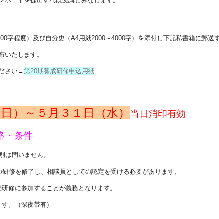
レポートを提出すれば受講とみなします。
00字程度）及び自分史（A4用紙2000～4000字）を添付し下記私書箱に郵送
布いたします。
ださい→
第20期養成研修申込用紙
（日）～５月３１日（水）
当日消印有効
格・条件
性別は問いません。
間の研修を修了し、相談員としての認定を受ける必要があります。
続研修に参加することが義務となります。
ます。（深夜帯有）