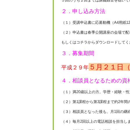
５回のうち２回までは講義録音を聴いて
２．申し込み方法
（１）受講申込書に応募動機（A4用紙12
（２）申込書は春季公開講座の会場で配
もしくはコチラからダウンロードしてく
３．募集期間
５月２１日
平成２９年
４．相談員となるための資
（１）満20歳以上の方。学歴・経験・
（２）第1課程から第3課程まで約2年
（３）相談員となった後も、月1回の継
（４）毎月2回以上の電話相談を担当し