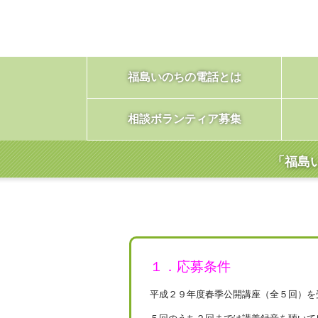
福島いのちの電話とは
相談ボランティア募集
「福島
１．応募条件
平成２９年度春季公開講座（全５回）を