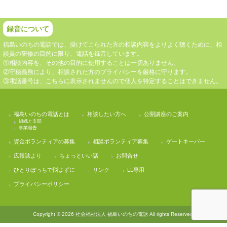
録音について
福島いのちの電話では、掛けてこられた方の相談内容をよりよく聴くために、相
談員の研修の目的に限り、電話を録音しています。
①相談内容を、その他の目的に使用することは一切ありません。
②守秘義務により、相談された方のプライバシーを厳格に守ります。
③電話番号は、こちらに表示されませんので個人を特定することはできません。
福島いのちの電話とは
相談したい方へ
公開講座のご案内
組織と支部
事業報告
資金ボランティアの募集
相談ボランティア募集
ゲートキーパー
広報誌より
ちょっといい話
お問合せ
ひとりぼっちで悩まずに
リンク
LL専用
プライバシーポリシー
Copyright © 2026 社会福祉法人 福島いのちの電話 All rights Reserved.